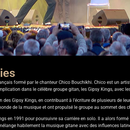
ies
 the
çais formé par le chanteur Chico Bouchikhi. Chico est un artiste 
s
mplication dans le célèbre groupe gitan, les Gipsy Kings, avec le
on des Gipsy Kings, en contribuant à l’écriture de plusieurs de
 monde de la musique et ont propulsé le groupe au sommet des 
ngs en 1991 pour poursuivre sa carrière en solo. Il a alors formé
mélange habilement la musique gitane avec des influences latine